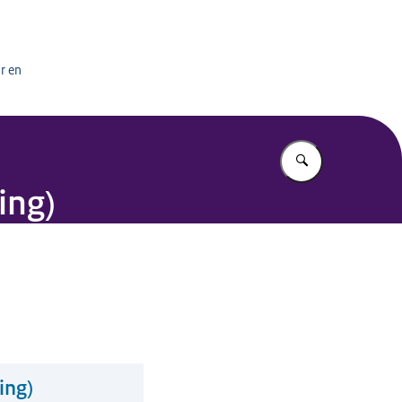
het onderwijs
r en
Vul in wat u z
ing)
ing)