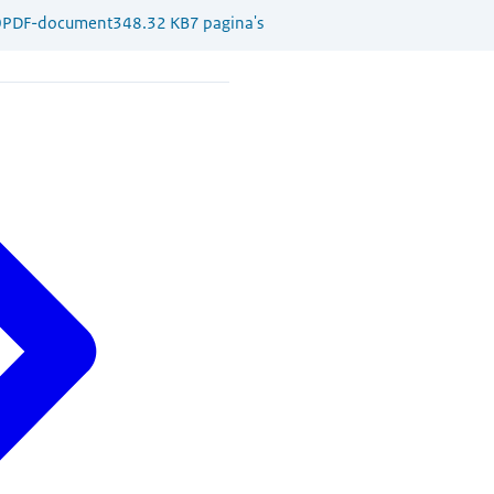
0
PDF-document
348.32 KB
7 pagina's