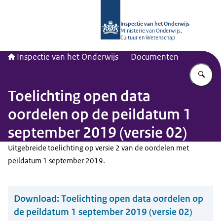
Naar de homepage van Inspectie van
Inspectie van het Onderwijs
Ministerie van Onderwijs,
Cultuur en Wetenschap
Inspectie van het Onderwijs
Documenten
Vu
Toelichting open data
oordelen op de peildatum 1
september 2019 (versie 02)
Uitgebreide toelichting op versie 2 van de oordelen met
peildatum 1 september 2019.
Download:
Toelichting open data oordelen op
de peildatum 1 september 2019 (versie 02)