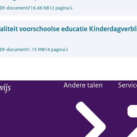
DF-document
216.46 KB
12 pagina's
liteit voorschoolse educatie Kinderdagverbli
DF-document
1.15 MB
14 pagina's
wijs
Andere talen
Servic