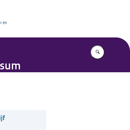
het onderwijs
r en
Vul in wat u z
nssum
jf