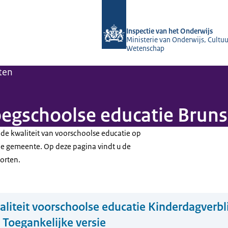
Naar de homepage van Inspectie van 
Inspectie van het Onderwijs
Ministerie van Onderwijs, Cultuu
Wetenschap
ten
roegschoolse educatie Bru
 de kwaliteit van voorschoolse educatie op
de gemeente. Op deze pagina vindt u de
orten.
liteit voorschoolse educatie Kinderdagverbli
 Toegankelijke versie