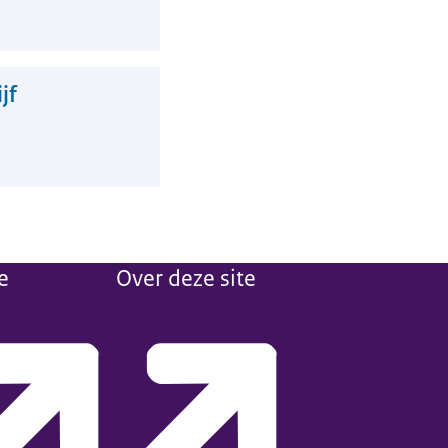
jf
e
Over deze site