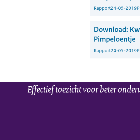
Rapport
24-05-2019
P
Download:
Kwa
Pimpeloentje
Rapport
24-05-2019
P
Effectief toezicht voor beter onder