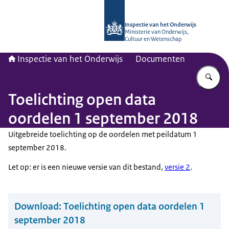
Naar de homepage van Inspectie van
Inspectie van het Onderwijs
Ministerie van Onderwijs,
Cultuur en Wetenschap
Inspectie van het Onderwijs
Documenten
Vu
Toelichting open data
oordelen 1 september 2018
Uitgebreide toelichting op de oordelen met peildatum 1
september 2018.
Let op: er is een nieuwe versie van dit bestand,
versie 2
.
Download:
Toelichting open data oordelen 1
september 2018