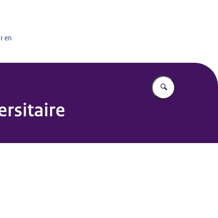
het onderwijs
r en
Vul in wat u z
ersitaire