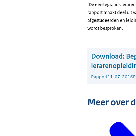
‘De eerstegraads lerare
rapport maakt deel uit 
afgestudeerden en leid
wordt besproken.
Download:
Beg
lerarenopleidi
Rapport
11-07-2016
P
Meer over 