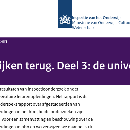
Naar de homepage van Inspectie van 
Inspectie van het Onderwijs
Ministerie van Onderwijs, Cultuu
Wetenschap
ten
jken terug. Deel 3: de univ
e resultaten van inspectieonderzoek onder
rsitaire lerarenopleidingen. Het rapport is de
derzoeksrapport over afgestudeerden van
eidingen in het hbo, beide onderzoeken zijn
rd. Voor een samenvatting en beschouwing over de
eidingen in hbo en wo verwijzen we naar het stuk