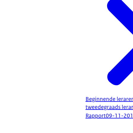
Beginnende leraren
tweedegraads lera
Rapport
09-11-20