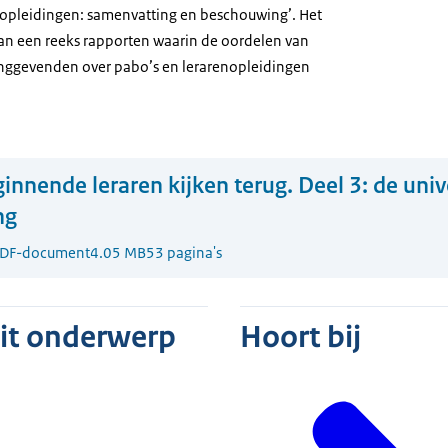
nopleidingen: samenvatting en beschouwing’. Het
van een reeks rapporten waarin de oordelen van
inggevenden over pabo’s en lerarenopleidingen
innende leraren kijken terug. Deel 3: de univ
ng
DF-document
4.05 MB
53 pagina's
dit onderwerp
Hoort bij