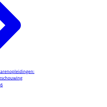
rarenopleidingen:
eschouwing
16