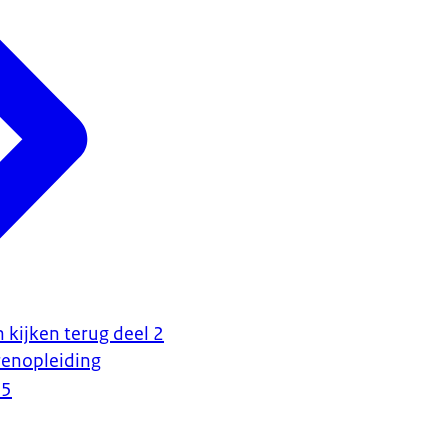
 kijken terug deel 2
renopleiding
15