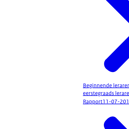
Beginnende leraren 
eerstegraads lerar
Rapport
11-07-20