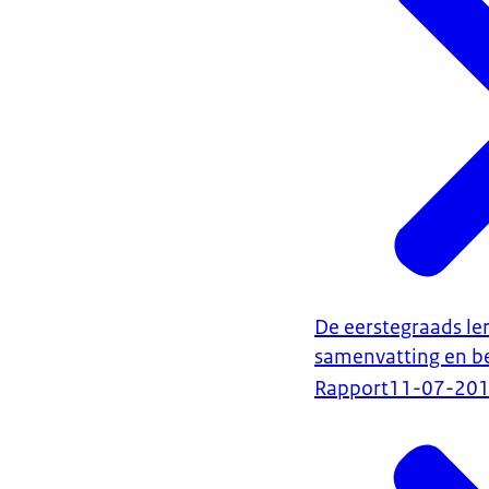
De eerstegraads le
samenvatting en b
Rapport
11-07-20