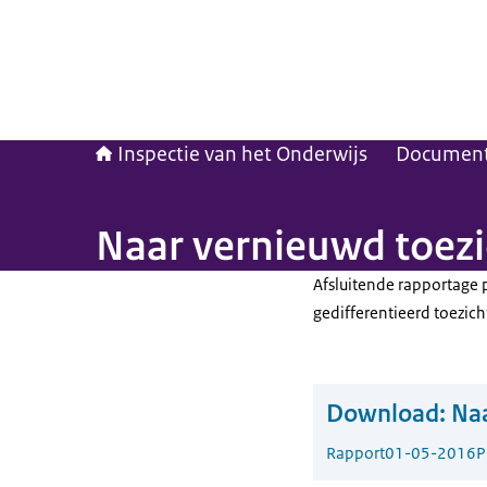
Inspectie van het Onderwijs
Documen
Naar vernieuwd toezi
Afsluitende rapportage 
gedifferentieerd toezich
Download:
Naa
Rapport
01-05-2016
P