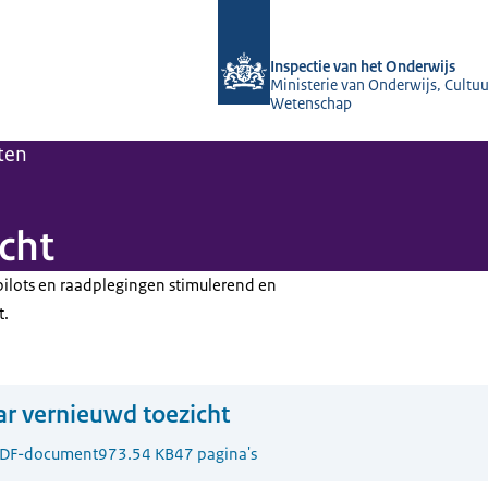
Naar de homepage van Inspectie van 
Inspectie van het Onderwijs
Ministerie van Onderwijs, Cultuu
Wetenschap
ten
cht
pilots en raadplegingen stimulerend en
t.
r vernieuwd toezicht
DF-document
973.54 KB
47 pagina's