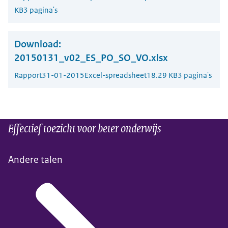
KB
3 pagina's
Download:
20150131_v02_ES_PO_SO_VO.xlsx
Rapport
31-01-2015
Excel-spreadsheet
18.29 KB
3 pagina's
Effectief toezicht voor beter onderwijs
Andere talen