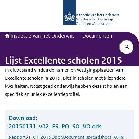
Naar de homepage van Inspectie van
Inspectie van het Onderwijs
Ministerie van Onderwijs,
Cultuur en Wetenschap
Inspectie van het Onderwijs
Documenten
Vu
Lijst Excellente scholen 2015
In dit bestand vindt u de namen en vestigingsplaatsen van
Excellente scholen in 2015. Dit zijn scholen met bijzondere
kwaliteiten. Naast goed onderwijs hebben deze scholen een
specifiek en uniek excellentieprofiel.
Download:
20150131_v02_ES_PO_SO_VO.ods
Rapport
31-01-2015
OpenDocument-spreadsheet
10.49