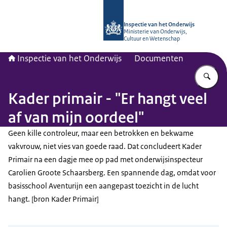
Naar de homepage van Inspectie van
Inspectie van het Onderwijs
Ministerie van Onderwijs,
Cultuur en Wetenschap
Inspectie van het Onderwijs
Documenten
Vu
Kader primair - "Er hangt veel
af van mijn oordeel"
Geen kille controleur, maar een betrokken en bekwame
vakvrouw, niet vies van goede raad. Dat concludeert Kader
Primair na een dagje mee op pad met onderwijsinspecteur
Carolien Groote Schaarsberg. Een spannende dag, omdat voor
basisschool Aventurijn een aangepast toezicht in de lucht
hangt. [bron Kader Primair]