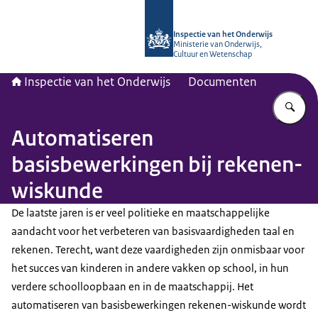
Naar de homepage van Inspectie van
Inspectie van het Onderwijs
Ministerie van Onderwijs,
Cultuur en Wetenschap
Inspectie van het Onderwijs
Documenten
Vu
Automatiseren
basisbewerkingen bij rekenen-
wiskunde
De laatste jaren is er veel politieke en maatschappelijke
aandacht voor het verbeteren van basisvaardigheden taal en
rekenen. Terecht, want deze vaardigheden zijn onmisbaar voor
het succes van kinderen in andere vakken op school, in hun
verdere schoolloopbaan en in de maatschappij. Het
automatiseren van basisbewerkingen rekenen-wiskunde wordt