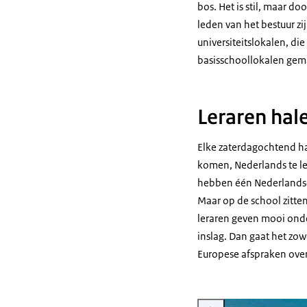
bos. Het is stil, maar 
leden van het bestuur zi
universiteitslokalen, die
basisschoollokalen gem
Leraren hale
Elke zaterdagochtend hale
komen, Nederlands te le
hebben één Nederlandse 
Maar op de school zitte
leraren geven mooi onde
inslag. Dan gaat het zo
Europese afspraken over
Vergroot afbeelding Foto Ne