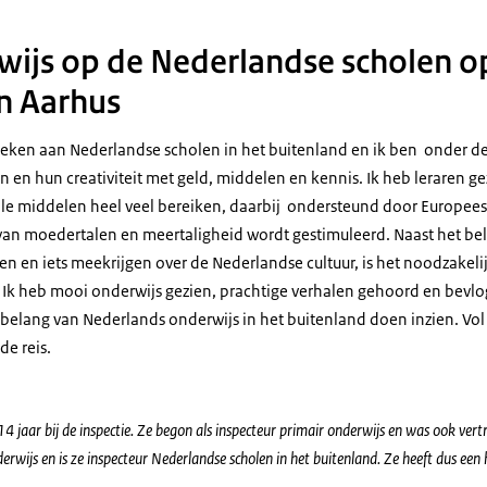
ijs op de Nederlandse scholen o
n Aarhus
zoeken aan Nederlandse scholen in het buitenland en ik ben onder d
 en hun creativiteit met geld, middelen en kennis. Ik heb leraren g
le middelen heel veel bereiken, daarbij ondersteund door Europee
an moedertalen en meertaligheid wordt gestimuleerd. Naast het bela
n en iets meekrijgen over de Nederlandse cultuur, is het noodzakelij
n. Ik heb mooi onderwijs gezien, prachtige verhalen gehoord en be
 belang van Nederlands onderwijs in het buitenland doen inzien. Vol
de reis.
14 jaar bij de inspectie. Ze begon als inspecteur primair onderwijs en was ook ver
rwijs en is ze inspecteur Nederlandse scholen in het buitenland. Ze heeft dus een h