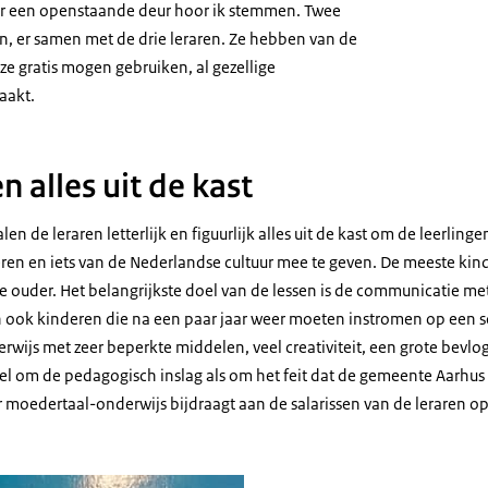
door een openstaande deur hoor ik stemmen. Twee
jn, er samen met de drie leraren. Ze hebben van de
 ze gratis mogen gebruiken, al gezellige
aakt.
n alles uit de kast
n de leraren letterlijk en figuurlijk alles uit de kast om de leerlinge
ren en iets van de Nederlandse cultuur mee te geven. De meeste kin
ouder. Het belangrijkste doel van de lessen is de communicatie met
n ook kinderen die na een paar jaar weer moeten instromen op een s
rwijs met zeer beperkte middelen, veel creativiteit, een grote bev
wel om de pedagogisch inslag als om het feit dat de gemeente Aarhus 
 moedertaal-onderwijs bijdraagt aan de salarissen van de leraren o
derlands onderwijs in het buitenland