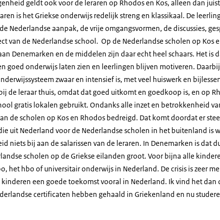
ogenheid geldt ook voor de leraren op Rhodos en Kos, alleen dan juist
aren is het Griekse onderwijs redelijk streng en klassikaal. De leerli
de Nederlandse aanpak, de vrije omgangsvormen, de discussies, ge
ect van de Nederlandse school. Op de Nederlandse scholen op Kos 
an Denemarken en de middelen zijn daar echt heel schaars. Het is 
n goed onderwijs laten zien en leerlingen blijven motiveren. Daarbij
onderwijssysteem zwaar en intensief is, met veel huiswerk en bijless
bij de leraar thuis, omdat dat goed uitkomt en goedkoop is, en op R
ool gratis lokalen gebruikt. Ondanks alle inzet en betrokkenheid va
an de scholen op Kos en Rhodos bedreigd. Dat komt doordat er stee
idie uit Nederland voor de Nederlandse scholen in het buitenland is
id niets bij aan de salarissen van de leraren. In Denemarken is dat du
landse scholen op de Griekse eilanden groot. Voor bijna alle kinder
 het hbo of universitair onderwijs in Nederland. De crisis is zeer m
 kinderen een goede toekomst vooral in Nederland. Ik vind het dan 
Nederlandse certificaten hebben gehaald in Griekenland en nu studer