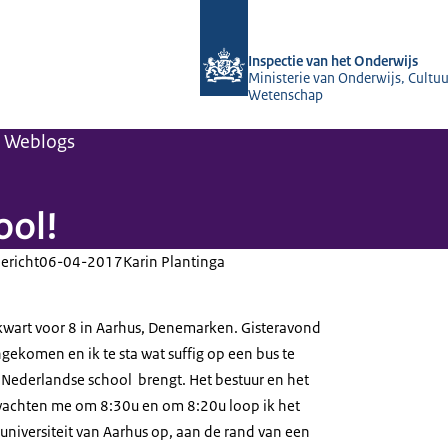
Naar de homepage van Inspectie van 
Inspectie van het Onderwijs
Ministerie van Onderwijs, Cultuu
Wetenschap
Weblogs
ool!
ericht
06-04-2017
Karin Plantinga
kwart voor 8 in Aarhus, Denemarken. Gisteravond
gekomen en ik te sta wat suffig op een bus te
Nederlandse school brengt. Het bestuur en het
wachten me om 8:30u en om 8:20u loop ik het
 universiteit van Aarhus op, aan de rand van een