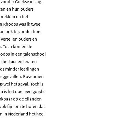
 zonder Griekse inslag.
ngen en hun ouders
sprekken en het
en Rhodos was ik twee
dan ook bijzonder hoe
 vertellen ouders en
en. Toch komen de
hodos in een talenschool
n bestuur en leraren
ds minder leerlingen
 weggevallen. Bovendien
s wel het geval. Toch is
en is het doel een goede
erkbaar op de eilanden
ook fijn om te horen dat
en in Nederland het heel