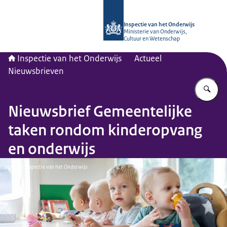
Naar de homepage van Inspectie van
Inspectie van het Onderwijs
Ministerie van Onderwijs,
Cultuur en Wetenschap
Inspectie van het Onderwijs
Actueel
Nieuwsbrieven
Vu
Nieuwsbrief Gemeentelijke
taken rondom kinderopvang
en onderwijs
Beeld: © Inspectie van het Onderwijs