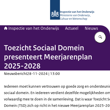
Naar de homepage van Inspectie van
Inspectie van het Onderwijs
Ministerie van Onderwijs,
Cultuur en Wetenschap
Inspectie van het Onderwijs
Actueel
Nieuws
Vu
Toezicht Sociaal Domein
presenteert Meerjarenplan
2025-2028
Nieuwsbericht
28-11-2024 | 13:00
Iedereen moet kunnen vertrouwen op goede zorg en ondersteunin
sociaal domein. En iedereen verdient dezelfde mogelijkheden o
volwaardig mee te doen in de samenleving. Dat is waar Toezicht S
Domein (TSD) zich op richt in het nieuwe Meerjarenplan 2025-20