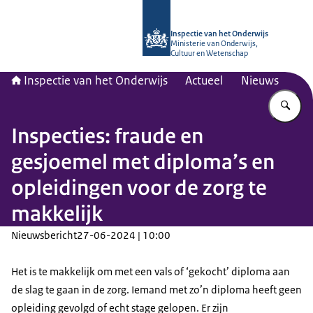
Naar de homepage van Inspectie van
Inspectie van het Onderwijs
Ministerie van Onderwijs,
Cultuur en Wetenschap
Inspectie van het Onderwijs
Actueel
Nieuws
Vu
Inspecties: fraude en
gesjoemel met diploma’s en
opleidingen voor de zorg te
makkelijk
Nieuwsbericht
27-06-2024 | 10:00
Het is te makkelijk om met een vals of ‘gekocht’ diploma aan
de slag te gaan in de zorg. Iemand met zo’n diploma heeft geen
opleiding gevolgd of echt stage gelopen. Er zijn