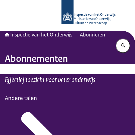
Naar de homepage van Inspectie van
Inspectie van het Onderwijs
Ministerie van Onderwijs,
Cultuur en Wetenschap
Inspectie van het Onderwijs
Abonneren
Vu
Abonnementen
Effectief toezicht voor beter onderwijs
Andere talen