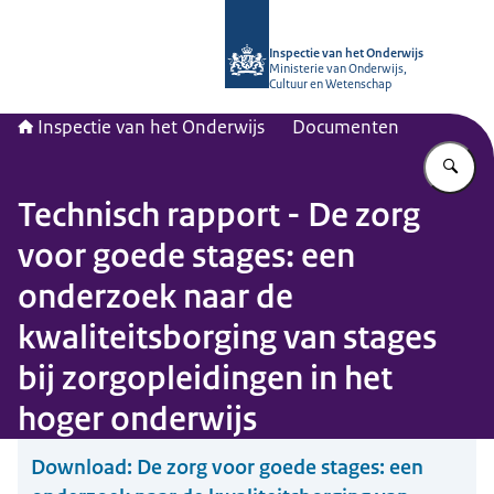
Naar de homepage van Inspectie van
Inspectie van het Onderwijs
Ministerie van Onderwijs,
Cultuur en Wetenschap
Inspectie van het Onderwijs
Documenten
Vu
Technisch rapport - De zorg
voor goede stages: een
onderzoek naar de
kwaliteitsborging van stages
bij zorgopleidingen in het
hoger onderwijs
Download:
De zorg voor goede stages: een