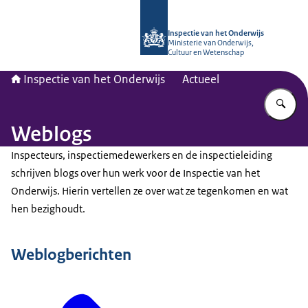
Naar de homepage van Inspectie van
Inspectie van het Onderwijs
Ministerie van Onderwijs,
Cultuur en Wetenschap
Inspectie van het Onderwijs
Actueel
Vu
Weblogs
Inspecteurs, inspectiemedewerkers en de inspectieleiding
schrijven blogs over hun werk voor de Inspectie van het
Onderwijs. Hierin vertellen ze over wat ze tegenkomen en wat
hen bezighoudt.
Weblogberichten