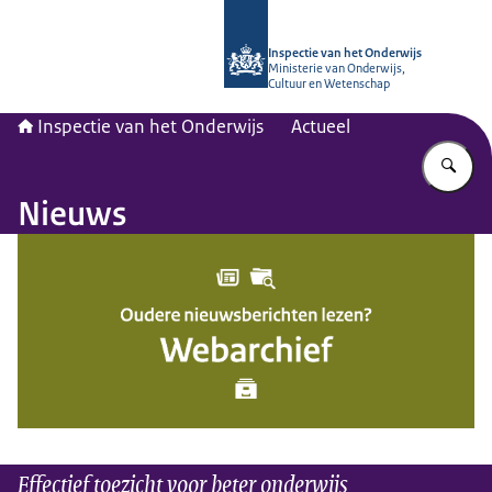
Naar de homepage van Inspectie van
Inspectie van het Onderwijs
Ministerie van Onderwijs,
Cultuur en Wetenschap
Inspectie van het Onderwijs
Actueel
Vu
Nieuws
Effectief toezicht voor beter onderwijs