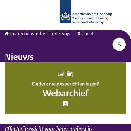
Naar de homepage van Inspectie van
Inspectie van het Onderwijs
Ministerie van Onderwijs,
Cultuur en Wetenschap
Inspectie van het Onderwijs
Actueel
Vu
Nieuws
Effectief toezicht voor beter onderwijs