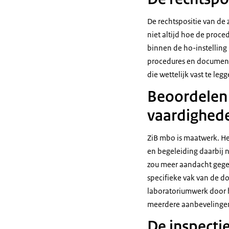
De rechtspositie van de 
niet altijd hoe de proce
binnen de ho-instelling i
procedures en documente
die wettelijk vast te legg
Beoordelen 
vaardighed
ZiB mbo is maatwerk. H
en begeleiding daarbij 
zou meer aandacht gege
specifieke vak van de d
laboratoriumwerk door h
meerdere aanbevelinge
De inspecti