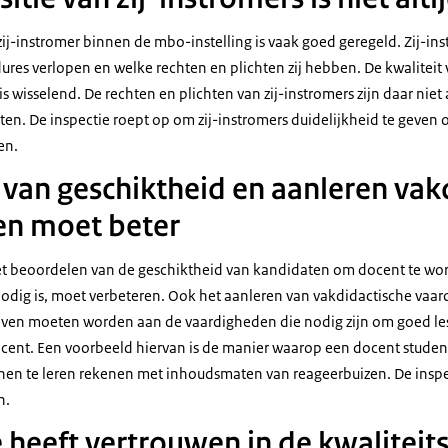
zij-instromer binnen de mbo-instelling is vaak goed geregeld. Zij-in
dures verlopen en welke rechten en plichten zij hebben. De kwaliteit 
s wisselend. De rechten en plichten van zij-instromers zijn daar niet 
n. De inspectie roept op om zij-instromers duidelijkheid te geven o
en.
van geschiktheid en aanleren vak
en moet beter
et beoordelen van de geschiktheid van kandidaten om docent te wo
nodig is, moet verbeteren. Ook het aanleren van vakdidactische vaar
ven moeten worden aan de vaardigheden die nodig zijn om goed les 
ocent. Een voorbeeld hiervan is de manier waarop een docent stude
en te leren rekenen met inhoudsmaten van reageerbuizen. De inspe
n.
e heeft vertrouwen in de kwaliteit