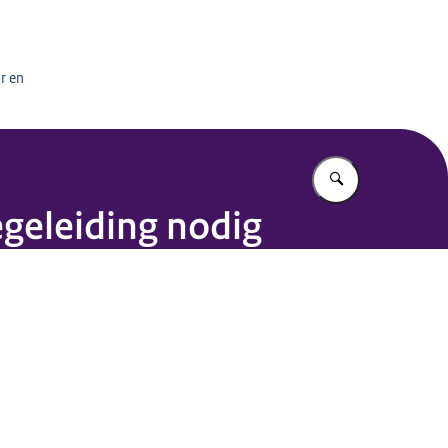
het onderwijs
r en
Vul in wat u z
geleiding nodig