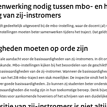
nwerking nodig tussen mbo- en h
g van zij-instromers
t gedeeltelijk uitgevoerd bij de mbo-instelling, waar de docent (al) w
instellingen moeten beter samenwerken tijdens het traject. Dat geldt
gheden moeten op orde zijn
iale aandacht voor de basisvaardigheden van zij-instromers. In dit 
skunde. Mbo-instellingen kijken bij het beoordelen van de geschik
basisvaardigheden van de zij-instromer. Wanneer de basisvaardighede
van het ZiB mbo-traject een stuk moeilijker. De inspectie vindt het b
r goede basisvaardigheden. Zo kunnen zij studenten beter onderst
svaardigheden die nodig zijn in hun toekomstige beroep. Denk bijv
tes voor aankomende hoveniers of het schrijven van een duidelijke
itie van zij-instromers is niet alti