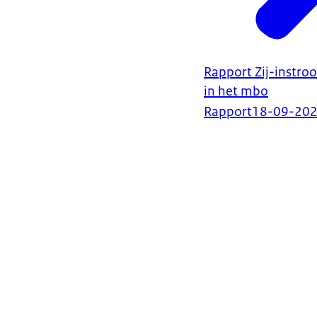
Rapport Zij-instro
in het mbo
Rapport
18-09-20