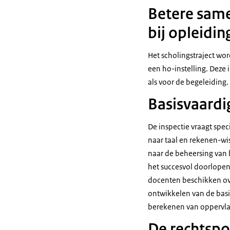
Betere same
bij opleidin
Het scholingstraject word
een ho-instelling. Deze 
als voor de begeleiding.
Basisvaardi
De inspectie vraagt spec
naar taal en rekenen-wi
naar de beheersing van 
het succesvol doorlopen 
docenten beschikken ove
ontwikkelen van de basi
berekenen van oppervlak
De rechtspos