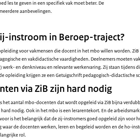
d les te geven in een specifiek vak moet beter. De
 meerdere aanbevelingen.
ij-instroom in Beroep-traject?
 opleiding voor vakmensen die docent in het mbo willen worden. ZiB 
agogische en vakdidactische vaardigheden. Deelnemers moeten vaks
 werk- en denkniveau en relevante werkervaring. Zij staan tijdens dit 
de opleiding krijgen ze een Getuigschrift pedagogisch-didactische s
ten via ZiB zijn hard nodig
is het aantal mbo-docenten dat wordt opgeleid via ZiB bijna verdubb
 hard nodig. Ook in het mbo is een lerarentekort. En de arbeidsmark
r is het belangrijk dat de zij-instromers goed opgeleid zijn voor hu
g waar de docenten werken, leren en begeleid worden en de ho-instel
angrijke rol.