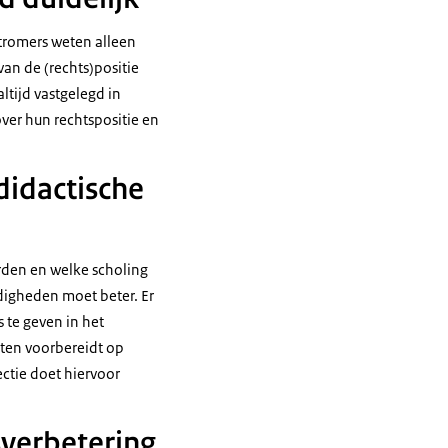
stromers weten alleen
van de (rechts)positie
altijd vastgelegd in
ver hun rechtspositie en
didactische
rden en welke scholing
digheden moet beter. Er
te geven in het
nten voorbereidt op
ctie doet hiervoor
sverbetering