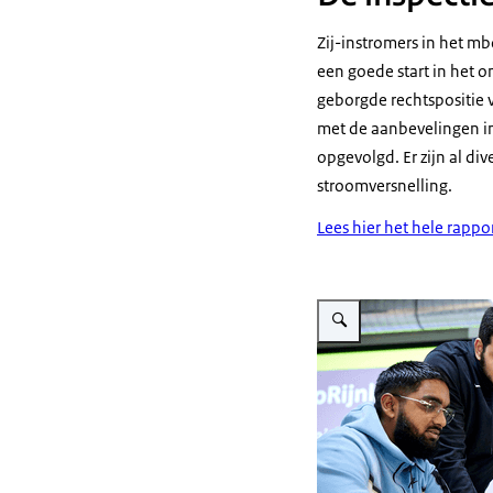
Zij-instromers in het m
een goede start in het o
geborgde rechtspositie v
met de aanbevelingen in
opgevolgd. Er zijn al di
stroomversnelling.
Lees hier het hele rappo
Vergroot afbeelding Mbo lee