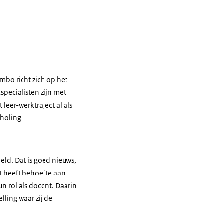
mbo richt zich op het
pecialisten zijn met
leer-werktraject al als
choling.
eld. Dat is goed nieuws,
t heeft behoefte aan
n rol als docent. Daarin
ling waar zij de