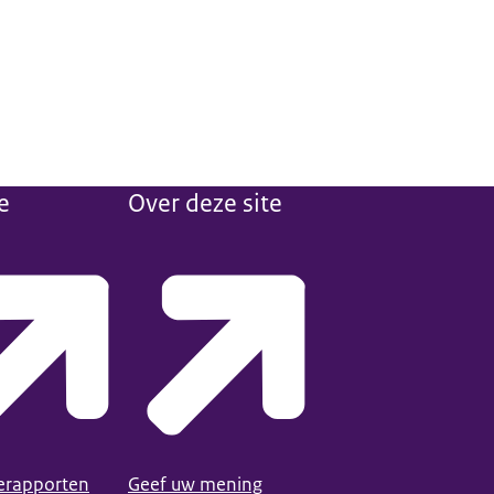
e
Over deze site
ierapporten
Geef uw mening